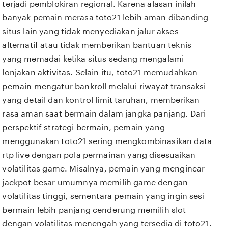
terjadi pemblokiran regional. Karena alasan inilah
banyak pemain merasa toto21 lebih aman dibanding
situs lain yang tidak menyediakan jalur akses
alternatif atau tidak memberikan bantuan teknis
yang memadai ketika situs sedang mengalami
lonjakan aktivitas. Selain itu, toto21 memudahkan
pemain mengatur bankroll melalui riwayat transaksi
yang detail dan kontrol limit taruhan, memberikan
rasa aman saat bermain dalam jangka panjang. Dari
perspektif strategi bermain, pemain yang
menggunakan toto21 sering mengkombinasikan data
rtp live dengan pola permainan yang disesuaikan
volatilitas game. Misalnya, pemain yang mengincar
jackpot besar umumnya memilih game dengan
volatilitas tinggi, sementara pemain yang ingin sesi
bermain lebih panjang cenderung memilih slot
dengan volatilitas menengah yang tersedia di toto21.