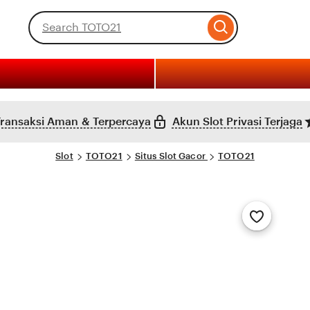
Search
for
items
or
shops
Transaksi Aman & Terpercaya
Akun Slot Privasi Terjaga
Slot
TOTO21
Situs Slot Gacor
TOTO21