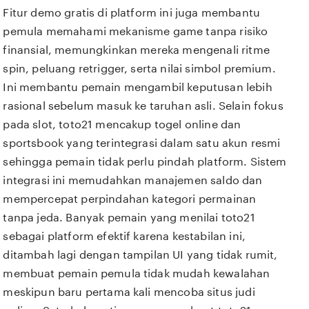
Fitur demo gratis di platform ini juga membantu
pemula memahami mekanisme game tanpa risiko
finansial, memungkinkan mereka mengenali ritme
spin, peluang retrigger, serta nilai simbol premium.
Ini membantu pemain mengambil keputusan lebih
rasional sebelum masuk ke taruhan asli. Selain fokus
pada slot, toto21 mencakup togel online dan
sportsbook yang terintegrasi dalam satu akun resmi
sehingga pemain tidak perlu pindah platform. Sistem
integrasi ini memudahkan manajemen saldo dan
mempercepat perpindahan kategori permainan
tanpa jeda. Banyak pemain yang menilai toto21
sebagai platform efektif karena kestabilan ini,
ditambah lagi dengan tampilan UI yang tidak rumit,
membuat pemain pemula tidak mudah kewalahan
meskipun baru pertama kali mencoba situs judi